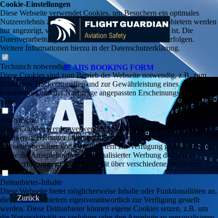
Cookie-Einstellungen
Diese Webseite verwendet Cookies, um Besuchern ein optimales
Nutzererlebnis zu bieten. Bestimmte Inhalte von Drittanbietern werden
nur angezeigt, wenn die entsprechende Option aktiviert ist. Die
Datenverarbeitung kann dann auch in einem Drittland erfolgen.
Weitere Informationen hierzu in der Datenschutzerklärung.
Technisch notwendige
AIIS BOOKING FORM
Diese Cookies sind zum Betrieb der Webseite notwendig, z.B. zum
Schutz vor Hackerangriffen und zur Gewährleistung eines
konsistenten und der Nachfrage angepassten Erscheinungsbilds der
Seite.
Analytische
Diese Cookies werden verwendet, um das Nutzererlebnis weiter zu
optimieren. Hierunter fallen auch Statistiken, die dem
Webseitenbetreiber von Drittanbietern zur Verfügung gestellt werden,
sowie die Ausspielung von personalisierter Werbung durch die
Nachverfolgung der Nutzeraktivität über verschiedene Webseiten.
Drittanbieter-Inhalte
Diese Webseite bietet möglicherweise Inhalte oder Funktionalitäten an,
Zurück
die von Drittanbietern eigenverantwortlich zur Verfügung gestellt
werden. Diese Drittanbieter können eigene Cookies setzen, z.B. um
die Nutzeraktivität zu verfolgen oder ihre Angebote zu personalisieren