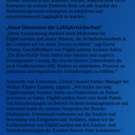
effektiv untersucht und analysiert werden, während BowTieXP
Enterprise als zentrale Plattform dient, um alle Aspekte des
Risikomanagements reibungslos zu integrieren und
unternehmensweit zugänglich zu machen.
„Neue Dimension der Luftfahrtsicherheit“
„Diese Auszeichnung markiert einen Meilenstein für
FlightGuardian und unsere Mission, die Sicherheitsstandards in
der Luftfahrt auf ein neues Niveau zu heben“, sagt David
Schöne, Geschäftsführer von FlightGuardian Aviation Safety.
„Die BowTieXP-Tools bieten eine intuitive und zugleich
leistungsstarke Lösung, die sowohl kleinen Unternehmen als
auch Großkonzernen hilft, Risiken zu minimieren, Prozesse zu
optimieren und regulatorische Anforderungen zu erfüllen.“
Antoinette van Antwerpen, Global Channel Partner Manager bei
Wolters Kluwer Enablon, ergänzt: „Wir freuen uns sehr,
FlightGuardian Aviation Safety aus Deutschland als Partner
gewonnen zu haben. FlightGuardian bietet eine breite Palette
von Dienstleistungen im Bereich Sicherheitsmanagement an und
unterstützt somit die nahtlose Integration der Bowtie-
Produktsuite. Gemeinsam verbessern wir die Analyse und
Bewertung von Ereignissen und Vorfällen, indem wir die
Fachkenntnisse von FlightGuardian mit den Analyse- und
Sicherheitslösungen der Enablon Bowtie-Suite kombinieren.“