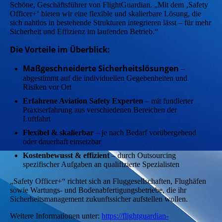
Schöne, Geschäftsführer von FlightGuardian. „Mit dem ‚Safety
Officer+‘ bieten wir eine flexible und skalierbare Lösung, die
sich nahtlos in bestehende Strukturen integrieren lässt – für mehr
Sicherheit und Effizienz im laufenden Betrieb.“
Die Vorteile im Überblick:
Maßgeschneiderte Sicherheitslösungen
–
abgestimmt auf die individuellen Gegebenheiten und
Risiken vor Ort
Erfahrene Aviation Safety Experten
– mit fundierter
Praxiserfahrung aus verschiedenen Bereichen der
Luftfahrt
Flexibel & skalierbar
– je nach Bedarf vorübergehend
oder dauerhaft einsetzbar
Kostenbewusst & effizient
– durch Outsourcing
spezifischer Aufgaben an qualifizierte Spezialisten
„Safety Officer+“ richtet sich an Fluggesellschaften, Flughäfen
sowie Wartungs- und Bodenabfertigungsbetriebe, die ihr
Sicherheitsmanagement zukunftssicher aufstellen wollen.
Weitere Informationen unter:
https://flightguardian-