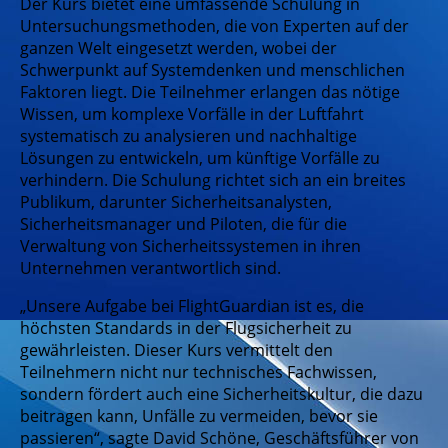
Der Kurs bietet eine umfassende Schulung in
Untersuchungsmethoden, die von Experten auf der
ganzen Welt eingesetzt werden, wobei der
Schwerpunkt auf Systemdenken und menschlichen
Faktoren liegt. Die Teilnehmer erlangen das nötige
Wissen, um komplexe Vorfälle in der Luftfahrt
systematisch zu analysieren und nachhaltige
Lösungen zu entwickeln, um künftige Vorfälle zu
verhindern. Die Schulung richtet sich an ein breites
Publikum, darunter Sicherheitsanalysten,
Sicherheitsmanager und Piloten, die für die
Verwaltung von Sicherheitssystemen in ihren
Unternehmen verantwortlich sind.
„Unsere Aufgabe bei FlightGuardian ist es, die
höchsten Standards in der Flugsicherheit zu
gewährleisten. Dieser Kurs vermittelt den
Teilnehmern nicht nur technisches Fachwissen,
sondern fördert auch eine Sicherheitskultur, die dazu
beitragen kann, Unfälle zu vermeiden, bevor sie
passieren“, sagte David Schöne, Geschäftsführer von