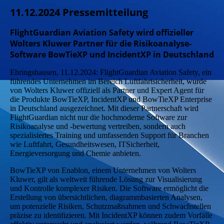
11.12.2024 Pressemitteilung
FlightGuardian Aviation Safety wird offizieller
Wolters Kluwer Partner für die Risikoanalyse-
Software BowTieXP und IncidentXP in Deutschland
Ehringshausen, 11.12.2024: FlightGuardian Aviation Safety, ein
führendes Unternehmen im Bereich Luftfahrtsicherheit, wurde
von Wolters Kluwer offiziell als Partner und Expert Agent für
die Produkte BowTieXP, IncidentXP und BowTieXP Enterprise
in Deutschland ausgezeichnet. Mit dieser Partnerschaft wird
FlightGuardian nicht nur die hochmoderne Software zur
Risikoanalyse und -bewertung vertreiben, sondern auch
spezialisiertes Training und umfassenden Support für Branchen
wie Luftfahrt, Gesundheitswesen, ITSicherheit,
Energieversorgung und Chemie anbieten.
BowTieXP von Enablon, einem Unternehmen von Wolters
Kluwer, gilt als weltweit führende Lösung zur Visualisierung
und Kontrolle komplexer Risiken. Die Software ermöglicht die
Erstellung von übersichtlichen, diagrammbasierten Analysen,
um potenzielle Risiken, Schutzmaßnahmen und Schwachstellen
präzise zu identifizieren. Mit IncidentXP können zudem Vorfälle