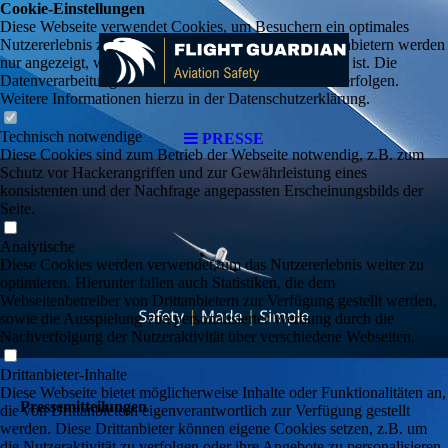
Cookie-Einstellungen
Diese Webseite verwendet Cookies, um Besuchern ein optimales
Nutzererlebnis zu bieten. Bestimmte Inhalte von Drittanbietern werden
nur angezeigt, wenn die entsprechende Option aktiviert ist. Die
Datenverarbeitung kann dann auch in einem Drittland erfolgen.
Weitere Informationen hierzu in der Datenschutzerklärung.
Technisch notwendige
PRESSE
Diese Cookies sind zum Betrieb der Webseite notwendig, z.B. zum
Schutz vor Hackerangriffen und zur Gewährleistung eines
konsistenten und der Nachfrage angepassten Erscheinungsbilds der
Seite.
Analytische
Diese Cookies werden verwendet, um das Nutzererlebnis weiter zu
optimieren. Hierunter fallen auch Statistiken, die dem
Webseitenbetreiber von Drittanbietern zur Verfügung gestellt werden,
sowie die Ausspielung von personalisierter Werbung durch die
Nachverfolgung der Nutzeraktivität über verschiedene Webseiten.
Drittanbieter-Inhalte
Diese Webseite bietet möglicherweise Inhalte oder Funktionalitäten an,
Pressemitteilungen
die von Drittanbietern eigenverantwortlich zur Verfügung gestellt
werden. Diese Drittanbieter können eigene Cookies setzen, z.B. um
die Nutzeraktivität zu verfolgen oder ihre Angebote zu personalisieren